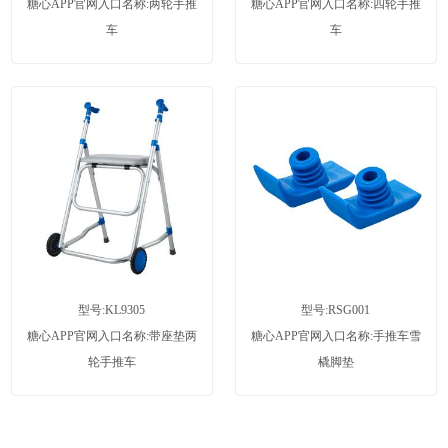
糖心APP官网入口名称:两轮手推
糖心APP官网入口名称:四轮手推
车
车
型号:KL9305
型号:RSG001
糖心APP官网入口名称:带座垫两
糖心APP官网入口名称:手推车雪
轮手推车
橇脚垫