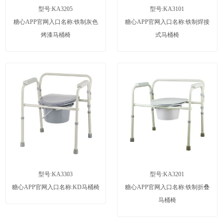
型号:KA3205
型号:KA3101
糖心APP官网入口名称:铁制灰色
糖心APP官网入口名称:铁制焊接
烤漆马桶椅
式马桶椅
型号:KA3303
型号:KA3201
糖心APP官网入口名称:KD马桶椅
糖心APP官网入口名称:铁制折叠
马桶椅