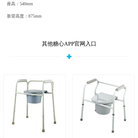
座高：540mm
靠背高度：875mm
其他糖心APP官网入口