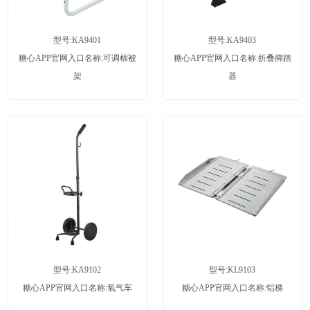
型号:KA9401
型号:KA9403
糖心APP官网入口名称:可调棉被
糖心APP官网入口名称:折叠脚踏
架
器
型号:KA9102
型号:KL9103
糖心APP官网入口名称:氧气车
糖心APP官网入口名称:铝梯