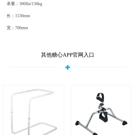
承重：300lbs/136kg
长：1530mm
宽：700mm
其他糖心APP官网入口